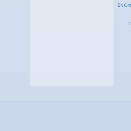
En Omn
C