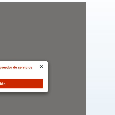
×
oveedor de servicios
9
ión