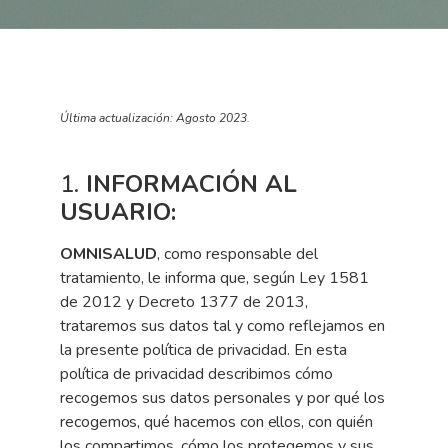
Última actualización: Agosto 2023.
1.
INFORMACIÓN AL
USUARIO:
OMNISALUD
,
como
responsable
del
tratamiento,
le
informa
que,
según
Ley
1581
de
2012
y
Decreto
1377 de 2013,
trataremos sus datos tal y como reflejamos en
la presente política de privacidad. En
esta
política
de
privacidad
describimos
cómo
recogemos
sus
datos
personales
y
por
qué
los
recogemos,
qué
hacemos
con
ellos,
con
quién
los
compartimos,
cómo
los
protegemos
y
sus