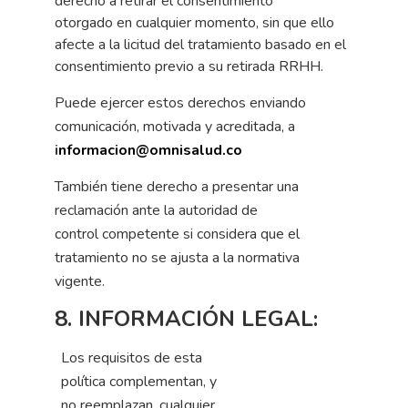
derecho
a
retirar
el
consentimiento
otorgado
en
cualquier
momento,
sin
que
ello
afecte
a
la
licitud
del
tratamiento basado en
el
consentimiento
previo
a
su
retirada
RRHH.
Puede ejercer estos derechos enviando
comunicación, motivada y acreditada,
a
i
nformacion@omnisalud.co
También
tiene derecho
a
presentar
una
reclamación
ante
la
a
utoridad de
control
competente
si
considera
que
el
tratamiento
no
se
ajusta a
la
normativa
vigente.
8. INFORMACIÓN LEGAL:
Los requisitos de esta
política complementan, y
no reemplazan, cualquier