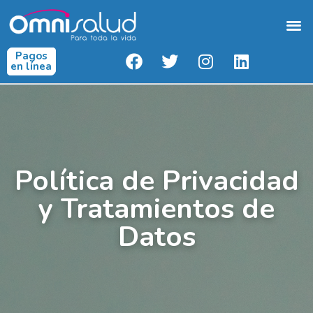
Pagos
Medicina Laboral
Acceso A Resultados
en línea
Política de Privacidad
y Tratamientos de
Datos