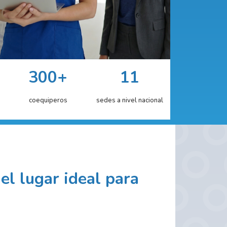
300+
11
coequiperos
sedes a nivel nacional
el lugar ideal para