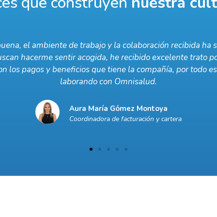
ces que construyen
nuestra cul
 sido una experiencia de aprendizajes y retos. El ambiente
omparten conocimientos. La empresa ofrece oportunidades 
exibilidad en los horarios, permiten que acomodes tus horario
Darwin Alexis Alzate
Analista de nómina