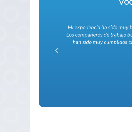
Vo
al para mi desempeño.
Trabajar en Omnisalud ha
e mi jefe inmediata y
compañeros que apoyan y c
iento muy contenta
habilidades y fl