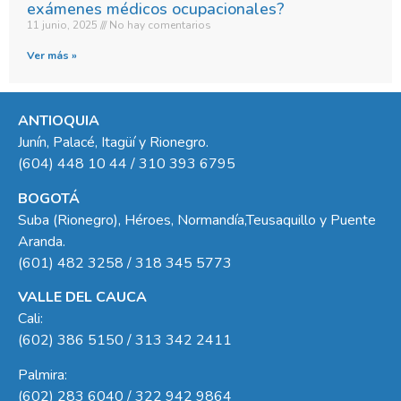
exámenes médicos ocupacionales?
11 junio, 2025
No hay comentarios
Ver más »
ANTIOQUIA
Junín, Palacé, Itagüí y Rionegro.
(604) 448 10 44 / 310 393 6795
BOGOTÁ
Suba (Rionegro), Héroes, Normandía,Teusaquillo y Puente
Aranda.
(601) 482 3258 / 318 345 5773
VALLE DEL CAUCA
Cali:
(602) 386 5150 / 313 342 2411
Palmira:
(602) 283 6040 / 322 942 9864