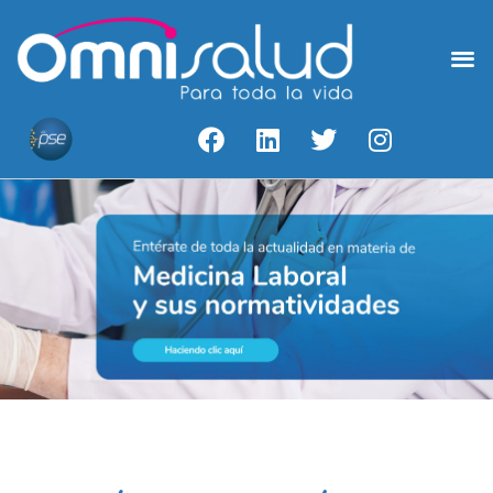
Medicina Laboral
Acceso A Resultados