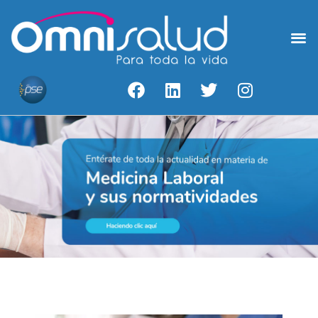
Medicina Laboral
Acceso A Resultados