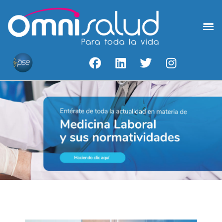
Medicina Laboral
Acceso A Resultados