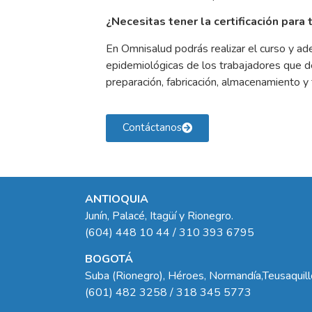
¿Necesitas tener la certificación par
En Omnisalud podrás realizar el curso y ad
epidemiológicas de los trabajadores que de
preparación, fabricación, almacenamiento y
Contáctanos
ANTIOQUIA
Junín, Palacé, Itagüí y Rionegro.
(604) 448 10 44 / 310 393 6795
BOGOTÁ
Suba (Rionegro), Héroes, Normandía,Teusaquil
(601) 482 3258 / 318 345 5773