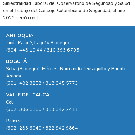
Siniestralidad Laboral del Observatorio de Seguridad y Salud
en el Trabajo del Consejo Colombiano de Seguridad, el año
2023 cerró con […]
ANTIOQUIA
Junín, Palacé, Itagüí y Rionegro.
(604) 448 10 44 / 310 393 6795
BOGOTÁ
Suba (Rionegro), Héroes, Normandía,Teusaquillo y Puente
Aranda.
(601) 482 3258 / 318 345 5773
VALLE DEL CAUCA
Cali:
(602) 386 5150 / 313 342 2411
Palmira:
(602) 283 6040 / 322 942 9864