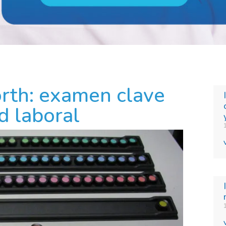
rth: examen clave
d laboral