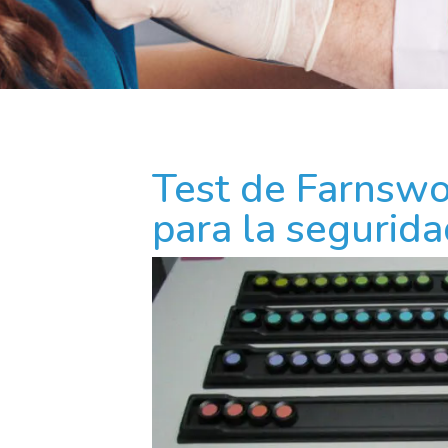
Test de Farnswo
para la segurida