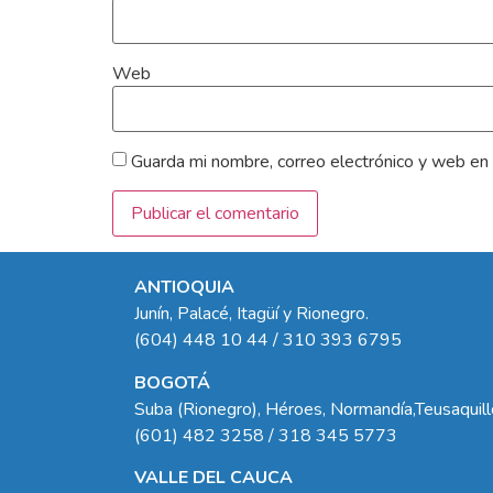
Web
Guarda mi nombre, correo electrónico y web en
ANTIOQUIA
Junín, Palacé, Itagüí y Rionegro.
(604) 448 10 44 / 310 393 6795
BOGOTÁ
Suba (Rionegro), Héroes, Normandía,Teusaquil
(601) 482 3258 / 318 345 5773
VALLE DEL CAUCA