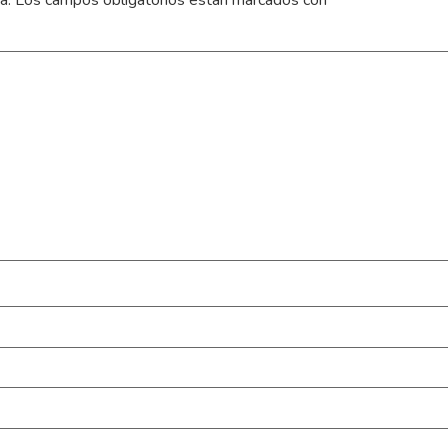
a.
Los campos obligatorios están marcados con
*