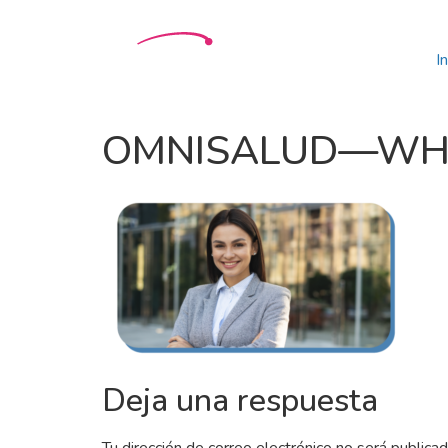
In
OMNISALUD—WHIT
Deja una respuesta