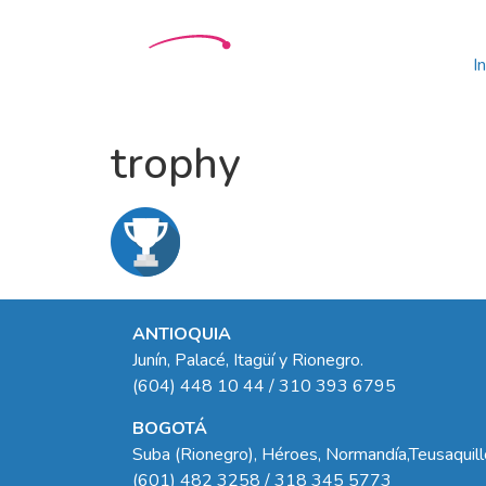
In
trophy
ANTIOQUIA
Junín, Palacé, Itagüí y Rionegro.
(604) 448 10 44 / 310 393 6795
BOGOTÁ
Suba (Rionegro), Héroes, Normandía,Teusaquil
(601) 482 3258 / 318 345 5773