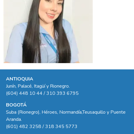
ANTIOQUIA
Junín, Palacé, Itagüí y Rionegro.
(604) 448 10 44 / 310 393 6795
BOGOTÁ
Suba (Rionegro), Héroes, Normandía,Teusaquillo y Puente
Aranda.
(601) 482 3258 / 318 345 5773