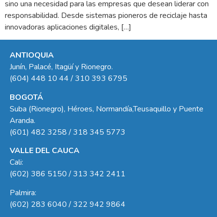
sino una necesidad para las empresas que desean liderar con
responsabilidad. Desde sistemas pioneros de reciclaje hasta
innovadoras aplicaciones digitales, […]
ANTIOQUIA
Junín, Palacé, Itagüí y Rionegro.
(604) 448 10 44 / 310 393 6795
BOGOTÁ
Suba (Rionegro), Héroes, Normandía,Teusaquillo y Puente
Aranda.
(601) 482 3258 / 318 345 5773
VALLE DEL CAUCA
Cali:
(602) 386 5150 / 313 342 2411
Palmira:
(602) 283 6040 / 322 942 9864