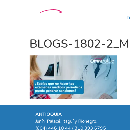
In
BLOGS-1802-2_Mes
ANTIOQUIA
Junín, Palacé, Itagüí y Rionegro.
(604) 448 10 44 / 310 393 6795