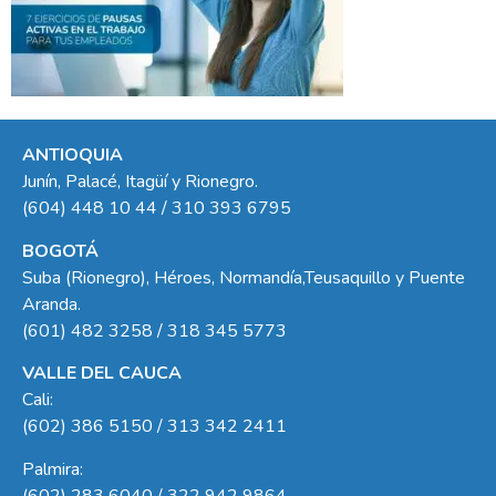
ANTIOQUIA
Junín, Palacé, Itagüí y Rionegro.
(604) 448 10 44 / 310 393 6795
BOGOTÁ
Suba (Rionegro), Héroes, Normandía,Teusaquillo y Puente
Aranda.
(601) 482 3258 / 318 345 5773
VALLE DEL CAUCA
Cali:
(602) 386 5150 / 313 342 2411
Palmira:
(602) 283 6040 / 322 942 9864