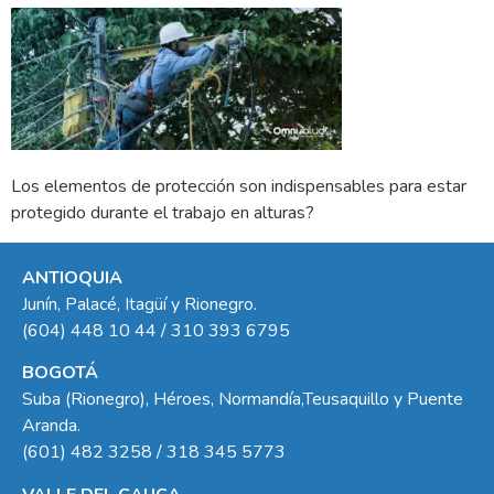
Los elementos de protección son indispensables para estar
protegido durante el trabajo en alturas?
ANTIOQUIA
Junín, Palacé, Itagüí y Rionegro.
(604) 448 10 44 / 310 393 6795
BOGOTÁ
Suba (Rionegro), Héroes, Normandía,Teusaquillo y Puente
Aranda.
(601) 482 3258 / 318 345 5773