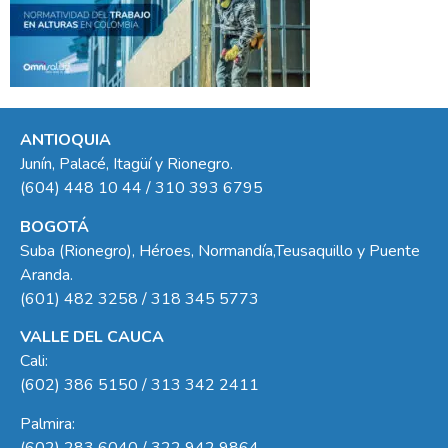
ANTIOQUIA
Junín, Palacé, Itagüí y Rionegro.
(604) 448 10 44 / 310 393 6795
BOGOTÁ
Suba (Rionegro), Héroes, Normandía,Teusaquillo y Puente
Aranda.
(601) 482 3258 / 318 345 5773
VALLE DEL CAUCA
Cali:
(602) 386 5150 / 313 342 2411
Palmira:
(602) 283 6040 / 322 942 9864