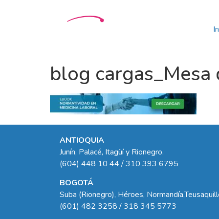
In
blog cargas_Mesa d
ANTIOQUIA
Junín, Palacé, Itagüí y Rionegro.
(604) 448 10 44 / 310 393 6795
BOGOTÁ
Suba (Rionegro), Héroes, Normandía,Teusaquil
(601) 482 3258 / 318 345 5773