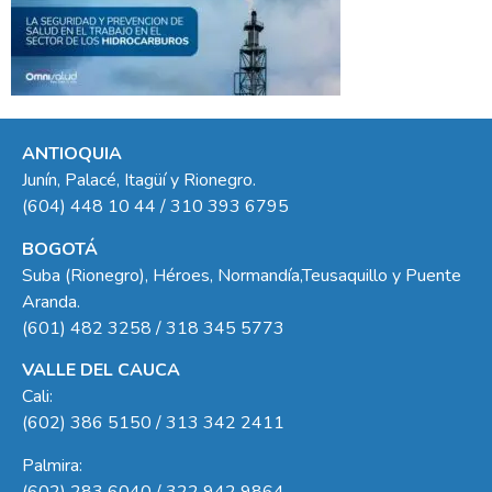
ANTIOQUIA
Junín, Palacé, Itagüí y Rionegro.
(604) 448 10 44 / 310 393 6795
BOGOTÁ
Suba (Rionegro), Héroes, Normandía,Teusaquillo y Puente
Aranda.
(601) 482 3258 / 318 345 5773
VALLE DEL CAUCA
Cali:
(602) 386 5150 / 313 342 2411
Palmira:
(602) 283 6040 / 322 942 9864