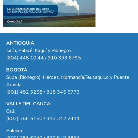
ANTIOQUIA
Junín, Palacé, Itagüí y Rionegro.
(604) 448 10 44 / 310 393 6795
BOGOTÁ
Suba (Rionegro), Héroes, Normandía,Teusaquillo y Puente
Aranda.
(601) 482 3258 / 318 345 5773
VALLE DEL CAUCA
Cali:
(602) 386 5150 / 313 342 2411
Palmira:
(602) 283 6040 / 322 942 9864