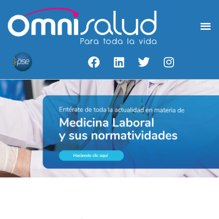
Medicina Laboral
Acceso A Resultados