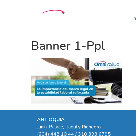
In
Banner 1-Ppl
ANTIOQUIA
Junín, Palacé, Itagüí y Rionegro.
(604) 448 10 44 / 310 393 6795