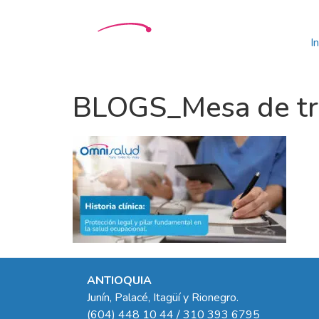
In
BLOGS_Mesa de tra
ANTIOQUIA
Junín, Palacé, Itagüí y Rionegro.
(604) 448 10 44 / 310 393 6795