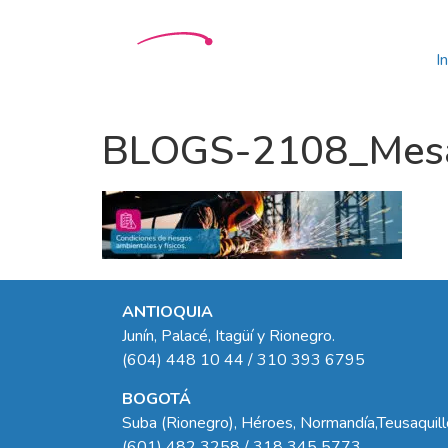
In
BLOGS-2108_Mesa d
ANTIOQUIA
Junín, Palacé, Itagüí y Rionegro.
(604) 448 10 44 / 310 393 6795
BOGOTÁ
Suba (Rionegro), Héroes, Normandía,Teusaquil
(601) 482 3258 / 318 345 5773