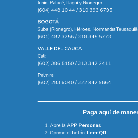
Junín, Palacé, Itagüí y Rionegro.
(604) 448 10 44 / 310 393 6795
BOGOTÁ
Suba (Rionegro), Héroes, Normandía,Teusaquil
(601) 482 3258 / 318 345 5773
VALLE DEL CAUCA
Cali:
(602) 386 5150 / 313 342 2411
Palmira:
(602) 283 6040 / 322 942 9864
Paga aquí de maner
Abre la
APP Personas
Oprime el botón:
Leer QR