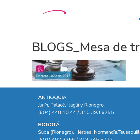
In
BLOGS_Mesa de tra
ANTIOQUIA
Junín, Palacé, Itagüí y Rionegro.
(604) 448 10 44 / 310 393 6795
BOGOTÁ
Suba (Rionegro), Héroes, Normandía,Teusaquil
(601) 482 3258 / 318 345 5773