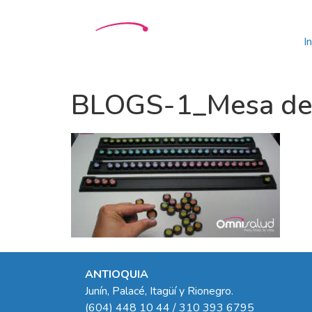
In
BLOGS-1_Mesa de t
ANTIOQUIA
Junín, Palacé, Itagüí y Rionegro.
(604) 448 10 44 / 310 393 6795