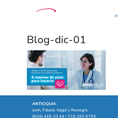
In
Blog-dic-01
ANTIOQUIA
Junín, Palacé, Itagüí y Rionegro.
(604) 448 10 44 / 310 393 6795