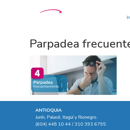
In
Parpadea frecuen
ANTIOQUIA
Junín, Palacé, Itagüí y Rionegro.
(604) 448 10 44 / 310 393 6795