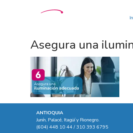
In
Asegura una ilumi
ANTIOQUIA
Junín, Palacé, Itagüí y Rionegro.
(604) 448 10 44 / 310 393 6795