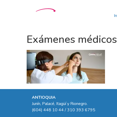
In
Exámenes médicos 
ANTIOQUIA
Junín, Palacé, Itagüí y Rionegro.
(604) 448 10 44 / 310 393 6795