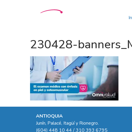
In
230428-banners_Me
ANTIOQUIA
Junín, Palacé, Itagüí y Rionegro.
(604) 448 10 44 / 310 393 6795