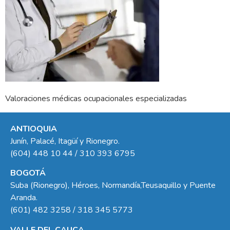
Valoraciones médicas ocupacionales especializadas
ANTIOQUIA
Junín, Palacé, Itagüí y Rionegro.
(604) 448 10 44 / 310 393 6795
BOGOTÁ
Suba (Rionegro), Héroes, Normandía,Teusaquillo y Puente
Aranda.
(601) 482 3258 / 318 345 5773
VALLE DEL CAUCA