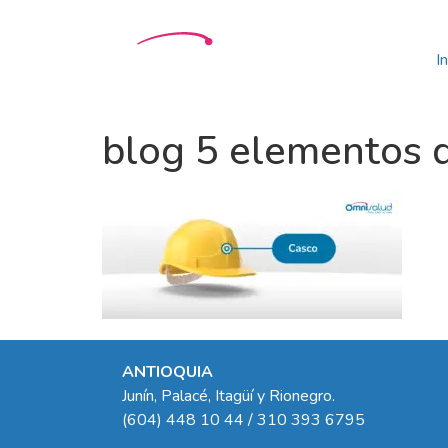
In
blog 5 elementos d
ANTIOQUIA
Junín, Palacé, Itagüí y Rionegro.
(604) 448 10 44 / 310 393 6795