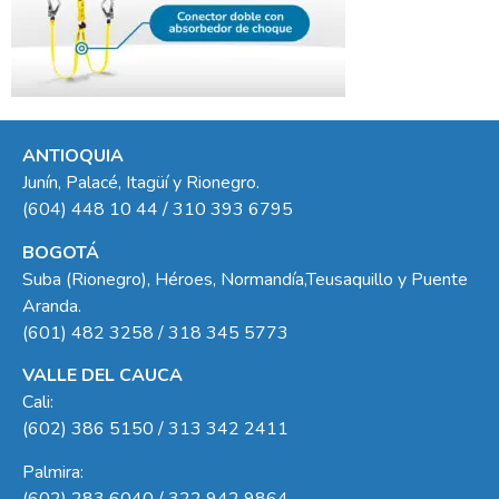
ANTIOQUIA
Junín, Palacé, Itagüí y Rionegro.
(604) 448 10 44 / 310 393 6795
BOGOTÁ
Suba (Rionegro), Héroes, Normandía,Teusaquillo y Puente
Aranda.
(601) 482 3258 / 318 345 5773
VALLE DEL CAUCA
Cali:
(602) 386 5150 / 313 342 2411
Palmira:
(602) 283 6040 / 322 942 9864